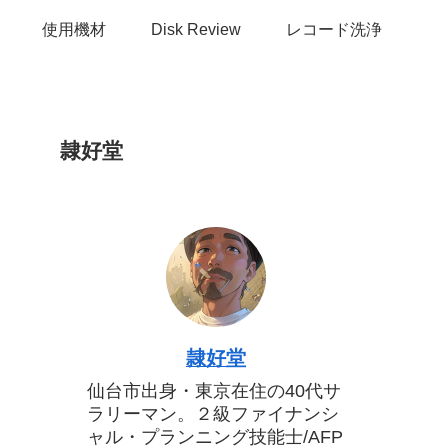
使用機材
Disk Review
レコード洗浄
隷好堂
隷好堂
仙台市出身・東京在住の40代サ
ラリーマン。２級ファイナンシ
ャル・プランニング技能士/AFP