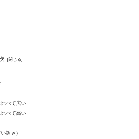
次
徴
に比べて広い
に比べて高い
言い訳ｗ）