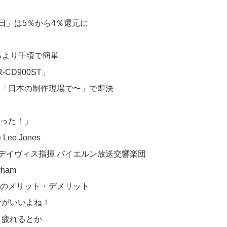
日」は5％から4％還元に
るより手頃で簡単
CD900ST」
」「日本の制作現場で〜」で即決
った！」
e Lee Jones
ン・デイヴィス指揮 バイエルン放送交響楽団
orham
のメリット・デメリット
音がいいよね！
、疲れるとか