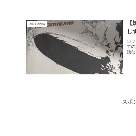
【
Disk Review
し
ロッ
ての
話な
スポ