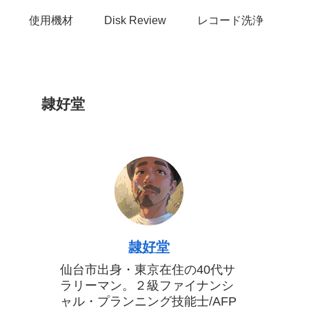
使用機材
Disk Review
レコード洗浄
隷好堂
隷好堂
仙台市出身・東京在住の40代サ
ラリーマン。２級ファイナンシ
ャル・プランニング技能士/AFP