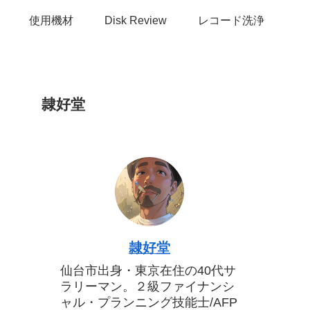
使用機材
Disk Review
レコード洗浄
隷好堂
隷好堂
仙台市出身・東京在住の40代サ
ラリーマン。２級ファイナンシ
ャル・プランニング技能士/AFP