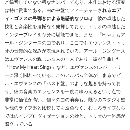
ど録音していない稀なナンバーであり、本作における演奏
は特に貴重である。曲の中盤でフィーチャーされる
エデ
ィ・ゴメスの弓弾きによる魅惑的なソロ
は、彼の卓越した
技術と音楽性を遺憾なく発揮しており、トリオの卓越した
インタープレイを存分に堪能できる。また、「Elsa」もア
ール・ジンダースの曲であり、ここでもエヴァンス・トリ
オの音楽的な深みが表現されている。アール・ジンダース
はエヴァンスの親しい友人の一人であり、彼が作曲した
「How My Heart Sings」など、エヴァンスのレパートリ
ーに深く関わっている。このアルバム全体が、まるでビ
ル・エヴァンスの「ベスト盤」のような趣きを持ってお
り、彼の音楽のエッセンスを一度に味わえるという点で、
非常に価値が高い。個々の曲の演奏も、既存のスタジオ盤
や他のライブ盤と比較しても遜色なく、むしろライブなら
ではのインプロヴィゼーションの妙と、トリオの一体感が
際立っている。