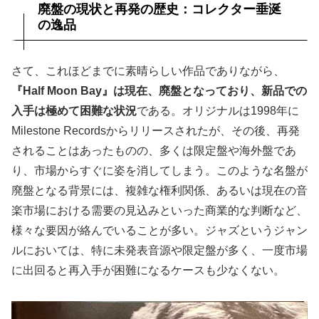
廃盤の現状と再発の歴史：コレクター垂涎
の逸品
さて、これほどまでに素晴らしい作品でありながら、
『Half Moon Bay』は現在、廃盤となっており、新品での
入手は極めて困難な状況
である。オリジナルは1998年に
Milestone Recordsからリリースされたが、その後、再発
されることはあったものの、多くは限定盤や海外盤であ
り、市場からすぐに姿を消してしまう。このような名盤が
廃盤となる背景には、複雑な権利関係、あるいは現在の音
楽市場における需要の見込みといった商業的な判断など、
様々な要因が絡んでいることが多い。ジャズというジャン
ルにおいては、特に未発表音源や限定盤が多く、一度市場
に出回ると再入手が困難になるケースも少なくない。