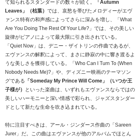
て知られるスタンダードの数々が続く。
「Autumn
Leaves」（枯葉）
では、哀愁を帯びたメロディーがエヴ
ァンス特有の和声感によってさらに深みを増し、「What
Are You Doing The Rest Of Your Life?」では、その美しい
旋律がピアノによって最大限に引き出されている。
「Quiet Now」は、デニー・ザイトリンの作曲であるが、
エヴァンスの解釈によって、まさに静寂の中に響き渡るよ
うな美しさを獲得している。「Who Can I Turn To (When
Nobody Needs Me)?」や、ディズニー映画のテーマソン
グである
「Someday My Prince Will Come」（いつか王
子様が）
といった楽曲は、いずれもエヴァンスならではの
美しいハーモニーと深い情感で彩られ、ジャズスタンダー
ドとして新たな生命を吹き込まれている。
特に注目すべきは、アール・ジンダース作曲の「Sareen
Jurer」だ。この曲はエヴァンスが他のアルバムでほとん