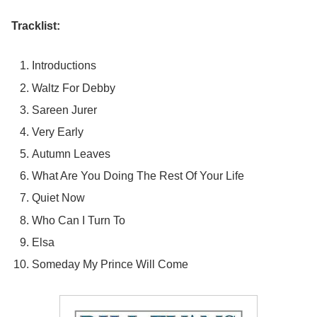
Tracklist:
Introductions
Waltz For Debby
Sareen Jurer
Very Early
Autumn Leaves
What Are You Doing The Rest Of Your Life
Quiet Now
Who Can I Turn To
Elsa
Someday My Prince Will Come