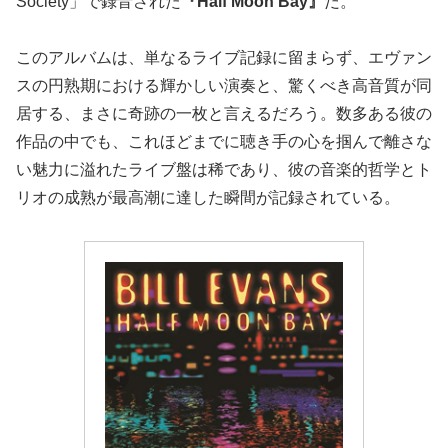
Society」で録音された
『Half Moon Bay』
だ。
このアルバムは、単なるライブ記録に留まらず、エヴァン
スの円熟期における輝かしい演奏と、驚くべき高音質が同
居する、まさに奇跡の一枚と言えるだろう。数多ある彼の
作品の中でも、これほどまでに聴き手の心を掴んで離さな
い魅力に溢れたライブ盤は稀であり、彼の音楽的哲学とト
リオの成熟が最高潮に達した瞬間が記録されている。