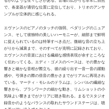
るかのような生々しさがある。音場の広がりも非常に自然
で、各楽器が適切な位置に定位しており、トリオのアンサ
ンブルが立体的に感じられる。
エヴァンスのピアノのタッチの強弱、ペダリングのニュア
ンス、そして彼独特の美しいハーモニーが、細部まで鮮明
に捉えられているのは特筆すべき点だ。微細な音の立ち上
がりから減衰まで、そのすべてが克明に記録されており、
エヴァンスの音楽における繊細な感情表現が余すところな
く伝わってくる。エディ・ゴメスのベースは、その豊かな
響きと確かな音程が際立ち、彼の繰り出す一音一音の躍動
感や、弓弾きの際の倍音の豊かさまでがリアルに再現され
ている。マーティ・モレルのドラムは、シンバルの繊細な
響きから、ブラシワークの細かな動き、リムショットの小
気味よい響きまでがクリアに聴き取れる。まるでスタジオ
録音かのようなバランスの取れたサウンドステージは、聴