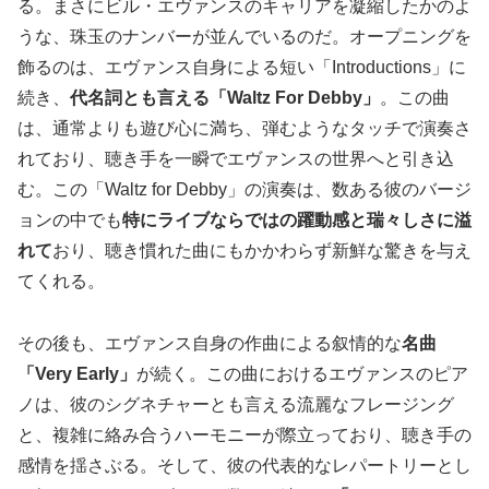
る。まさにビル・エヴァンスのキャリアを凝縮したかのよ
うな、珠玉のナンバーが並んでいるのだ。オープニングを
飾るのは、エヴァンス自身による短い「Introductions」に
続き、
代名詞とも言える「Waltz For Debby」
。この曲
は、通常よりも遊び心に満ち、弾むようなタッチで演奏さ
れており、聴き手を一瞬でエヴァンスの世界へと引き込
む。この「Waltz for Debby」の演奏は、数ある彼のバージ
ョンの中でも
特にライブならではの躍動感と瑞々しさに溢
れて
おり、聴き慣れた曲にもかかわらず新鮮な驚きを与え
てくれる。
その後も、エヴァンス自身の作曲による叙情的な
名曲
「Very Early」
が続く。この曲におけるエヴァンスのピア
ノは、彼のシグネチャーとも言える流麗なフレージング
と、複雑に絡み合うハーモニーが際立っており、聴き手の
感情を揺さぶる。そして、彼の代表的なレパートリーとし