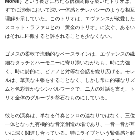
Morell）
という長きにわたる信頼関係を築いたトリオは、
すでに演奏において深い一体感とテレパシーのような相互
理解を示していた。このトリオは、エヴァンスが敬愛した
スコット・ラファロとの「黄金のトリオ」に次ぐ、あるい
はそれに匹敵すると評されることも少なくない。
ゴメスの柔軟で流動的なベースラインは、エヴァンスの繊
細なタッチとハーモニーに寄り添いながらも、時に力強
く、時に詩的に、ピアノと対等な会話を繰り広げる。モレ
ルは、華美な主張をすることなく、しかし常に的確なリズ
ムと色彩豊かなシンバルワークで、二人の対話を支え、ト
リオ全体のグルーヴを盤石なものにしている。
彼らの演奏は、単なる伴奏とソロの連なりではなく、三位
一体となった有機的な音楽創造の場であり、一音一音が互
いに深く関連し合っている。特にライブという緊張感と解