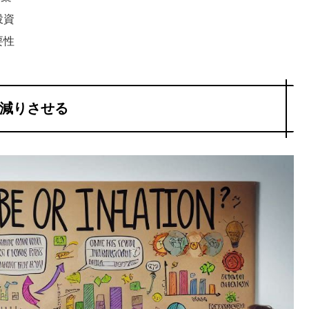
投資
要性
目減りさせる