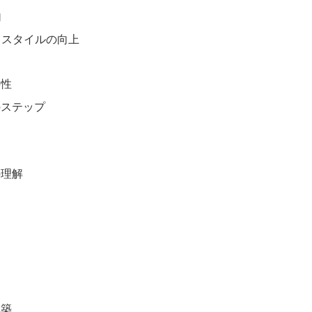
加
イフスタイルの向上
？
要性
のステップ
の理解
構築