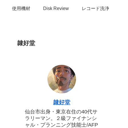
使用機材
Disk Review
レコード洗浄
隷好堂
隷好堂
仙台市出身・東京在住の40代サ
ラリーマン。２級ファイナンシ
ャル・プランニング技能士/AFP