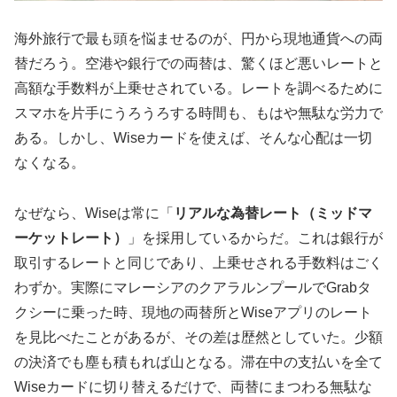
海外旅行で最も頭を悩ませるのが、円から現地通貨への両
替だろう。空港や銀行での両替は、驚くほど悪いレートと
高額な手数料が上乗せされている。レートを調べるために
スマホを片手にうろうろする時間も、もはや無駄な労力で
ある。しかし、Wiseカードを使えば、そんな心配は一切
なくなる。
なぜなら、Wiseは常に「
リアルな為替レート（ミッドマ
ーケットレート）
」を採用しているからだ。これは銀行が
取引するレートと同じであり、上乗せされる手数料はごく
わずか。実際にマレーシアのクアラルンプールでGrabタ
クシーに乗った時、現地の両替所とWiseアプリのレート
を見比べたことがあるが、その差は歴然としていた。少額
の決済でも塵も積もれば山となる。滞在中の支払いを全て
Wiseカードに切り替えるだけで、両替にまつわる無駄な