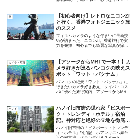
ードで、賢く安心して海外旅行を楽しむ
ための秘訣を解説します。
【初心者向け】レトロなニコンZf
旅
と行く、香港フォトジェニック旅
のススメ
フィルムカメラのような佇まいに最新技
術が詰まった、ニコンZf。香港旅行で実
力を発揮！初心者でも綺麗な写真が撮れ
る？気になる使い心地を正直レビュー。
Zfと一緒に、香港のフォトジェニックな
風景を探しに行こう。
【アソークからMRTで一本！】カ
カメラ・写真
メラ好きが巡るバンコクの映えス
ポット「ワット・パクナム」
バンコクの絶景「ワット・パクナム」に
行きたいカメラ好き必見。タイパ・コス
パに優れた旅行案内。アソークからMRT
で一本で行けるルートと、旅の安全を守
る交通手段の選び方、写真撮影のコツま
で網羅した完全ガイド。
ハノイ旧市街の隠れ家「ビスポー
ハノイ
ク・トレンディ・ホテル」宿泊
記。神対応と絶好の立地を徹底レ
ビュー
ハノイ旧市街の「ビスポーク・トレンデ
ィ・ホテル」宿泊記。ホアンキエム湖至
近の好立地、ベランダ付きスイート、