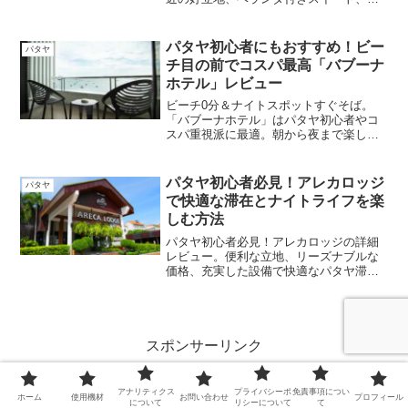
LINEを通じたパーソナルな対応など、1
泊1万円で得られる驚異の体験価値を分
析。最終日のシャワー提供まで、旅の質
パタヤ初心者にもおすすめ！ビー
パタヤ
を劇的に高める「神対応」の全貌を、宿
チ目の前でコスパ最高「バブーナ
泊者目線で徹底レビューする。
ホテル」レビュー
ビーチ0分＆ナイトスポットすぐそば。
「バブーナホテル」はパタヤ初心者やコ
スパ重視派に最適。朝から夜まで楽しめ
る滞在体験を紹介。
パタヤ初心者必見！アレカロッジ
パタヤ
で快適な滞在とナイトライフを楽
しむ方法
パタヤ初心者必見！アレカロッジの詳細
レビュー。便利な立地、リーズナブルな
価格、充実した設備で快適なパタヤ滞在
を。ナイトライフを楽しむ旅行者に人気
のホテルの魅力を徹底解説。
スポンサーリンク
アナリティクス
プライバシーポ
免責事項につい
ホーム
使用機材
お問い合わせ
プロフィール
について
リシーについて
て