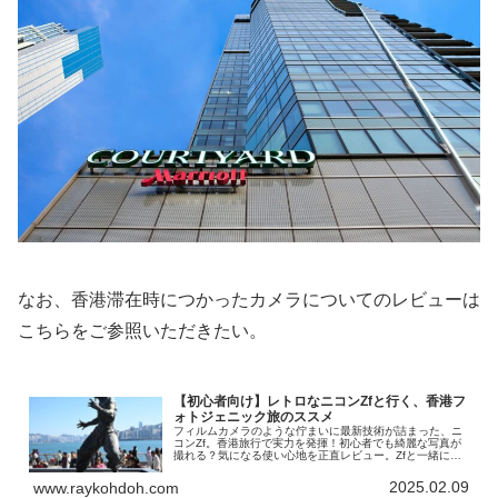
なお、香港滞在時につかったカメラについてのレビューは
こちらをご参照いただきたい。
【初心者向け】レトロなニコンZfと行く、香港フ
ォトジェニック旅のススメ
フィルムカメラのような佇まいに最新技術が詰まった、ニ
コンZf。香港旅行で実力を発揮！初心者でも綺麗な写真が
撮れる？気になる使い心地を正直レビュー。Zfと一緒に、
香港のフォトジェニックな風景を探しに行こう。
2025.02.09
www.raykohdoh.com