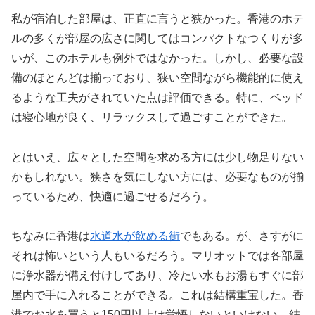
私が宿泊した部屋は、正直に言うと狭かった。香港のホテ
ルの多くが部屋の広さに関してはコンパクトなつくりが多
いが、このホテルも例外ではなかった。しかし、必要な設
備のほとんどは揃っており、狭い空間ながら機能的に使え
るような工夫がされていた点は評価できる。特に、ベッド
は寝心地が良く、リラックスして過ごすことができた。
とはいえ、広々とした空間を求める方には少し物足りない
かもしれない。狭さを気にしない方には、必要なものが揃
っているため、快適に過ごせるだろう。
ちなみに香港は
水道水が飲める街
でもある。が、さすがに
それは怖いという人もいるだろう。マリオットでは各部屋
に浄水器が備え付けしてあり、冷たい水もお湯もすぐに部
屋内で手に入れることができる。これは結構重宝した。香
港でお水を買うと150円以上は覚悟しないといけない。結