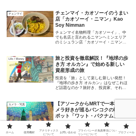
魅力です。地下鉄2路線利用可能な立地
や、ホテル裏手の夜市情報、宿泊者特典
まで徹底解説します。弾丸旅行や初めて
チェンマイ・カオソーイのうまい
チェンマイ
の台北旅行にも最適！
店「カオソーイ・ニマン」Kao
Soy Nimman
チェンマイ名物料理「カオソーイ」、中
でも名店と言われるニマンヘミンエリア
のミシュラン店「カオソーイ・ニマン」
についてレビューしてます。特にチェン
マイ初めての方にわかりやすいよう、地
図も入れてありますよ。
旅と投資を徹底解説！『地球の歩
Life / Money
き方 オルカン』で始める新しい
資産形成の旅
投資を「旅」として楽しむ新しい発想！
『地球の歩き方 オルカン』はなぜこれほ
ど話題なのか？旅好き、投資家、それぞ
れの視点から、この異色コラボの魅力を
深掘り。あなたの資産形成の旅が変わる
かもしれません。
【アソークからMRTで一本！】カ
カメラ・写真
メラ好きが巡るバンコクの映えス
ポット「ワット・パクナム」
バンコクの絶景「ワット・パクナム」に
行きたいカメラ好き必見。タイパ・コス
アナリティクス
プライバシーポ
免責事項につい
パに優れた旅行案内。アソークからMRT
ホーム
使用機材
お問い合わせ
プロフィール
について
リシーについて
て