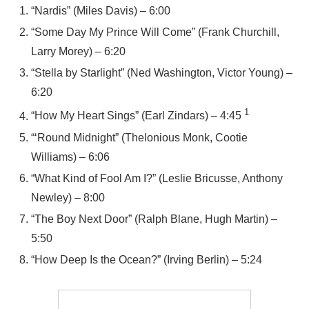
“Nardis” (Miles Davis) – 6:00
“Some Day My Prince Will Come” (Frank Churchill,
Larry Morey) – 6:20
“Stella by Starlight” (Ned Washington, Victor Young) –
6:20
1
“How My Heart Sings” (Earl Zindars) – 4:45
“‘Round Midnight” (Thelonious Monk, Cootie
Williams) – 6:06
“What Kind of Fool Am I?” (Leslie Bricusse, Anthony
Newley) – 8:00
“The Boy Next Door” (Ralph Blane, Hugh Martin) –
5:50
“How Deep Is the Ocean?” (Irving Berlin) – 5:24