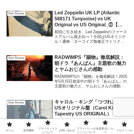
Led Zeppelin UK LP (Atlantic
Disk Review
588171 Turquoise) vs UK
Original vs US Original_②【聴
き比べ】
前回に引き続き、Led Zeppelinのファース
トアルバム聴き比べ！今回はUSオリジナ
ル！通称「ターコイズ無修正マトリク
ス」盤と比較して果たして・・・贅沢三
つ巴シリーズ第二弾！
RADWIMPS『賜物』徹底解説：
Disk Review
朝ドラ『あんぱん』主題歌の魅力
とヤムおじさんの感動
RADWIMPSの『賜物』を徹底解説！2025
年5月15日放送中の朝ドラ『あんぱん』の
主題歌の魅力と、ヤムおじさんの感動的
な物語を紐解きます。歌詞・構成の秘密
とドラマの世界を深掘り。音楽とドラマ
の融合を今すぐチェック！
キャロル・キング「つづれおり」
Disk Review
USオリジナル盤（Carol King /
Tapestry US ORIGINAL）
キャロル・キングの大名盤「つづれお
り」のUSオリジナル盤を偶然手に入れた
アナリティクス
プライバシーポ
免責事項につい
体験記。以前ハーフスピードカッティン
ホーム
使用機材
お問い合わせ
プロフィール
について
リシーについて
て