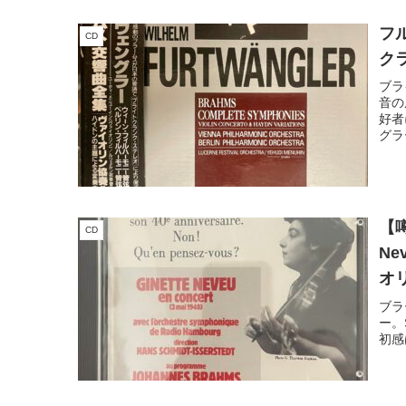
フル
CD
クラ
ブラ
音の
好者
グラ
【噂
CD
Ne
オ
ブラ
ー。
初感