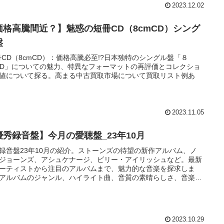
2023.12.02
価格高騰間近？】魅惑の短冊CD（8cmCD）シング
盤
冊CD（8cmCD）：価格高騰必至!?日本独特のシングル盤「８
CD」についての魅力、特異なフォーマットの再評価とコレクショ
値について探る。高まる中古買取市場について買取リスト例あ
2023.11.05
優秀録音盤】今月の愛聴盤_23年10月
録音盤23年10月の紹介。ストーンズの待望の新作アルバム、ノ
ジョーンズ、アシュケナージ、ビリー・アイリッシュなど。最新
ーティストから注目のアルバムまで、魅力的な音楽を探求しま
アルバムのジャンル、ハイライト曲、音質の素晴らしさ、音楽愛
に役立つ情報を提供。
2023.10.29