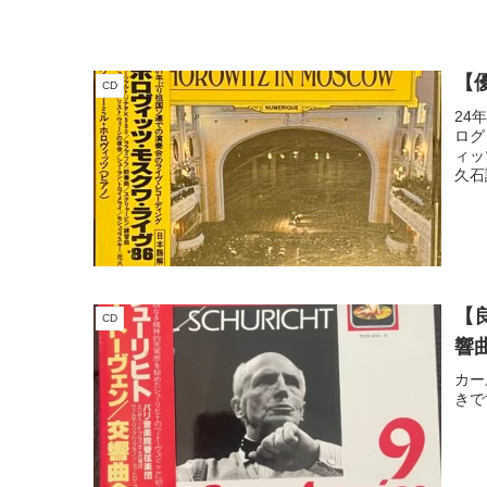
【
CD
24
ログ
ィッ
久石
【
CD
響
カー
きで