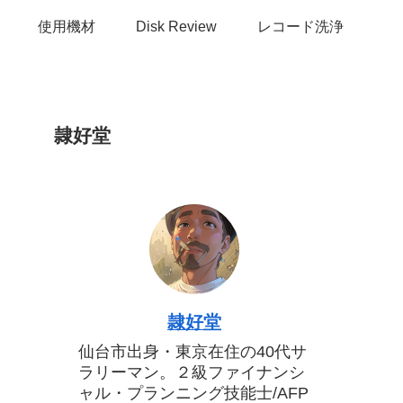
使用機材
Disk Review
レコード洗浄
隷好堂
隷好堂
仙台市出身・東京在住の40代サ
ラリーマン。２級ファイナンシ
ャル・プランニング技能士/AFP