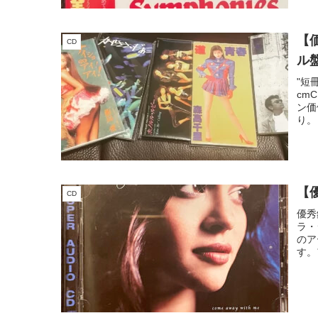
【
CD
ル
"短
cm
ン価
り。
【
CD
優秀
ラ・
のア
す。
好家